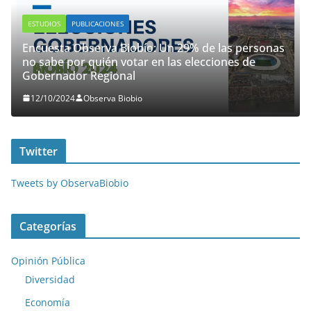
ESTUDIOS
PUBLICACIONES
Encuesta Observa Biobío: Un 29% de las personas
no sabe por quién votar en las elecciones de
Gobernador Regional
12/10/2024
Observa Biobio
Twitter
Tweets by ObservaBiobio
Categorías
Opinión Pública
Diversidad
Economía