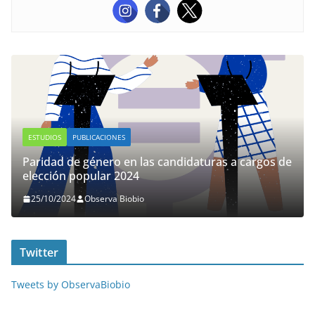
ESTUDIOS
PUBLICACIONES
E
Paridad de género en las candidaturas a cargos de
n
elección popular 2024
G
25/10/2024
Observa Biobio
Twitter
Tweets by ObservaBiobio