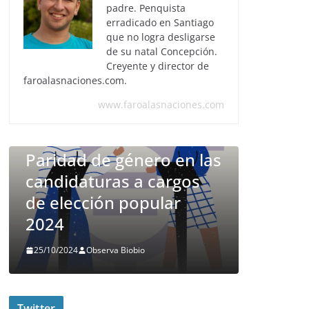
padre. Penquista
erradicado en Santiago
que no logra desligarse
de su natal Concepción.
Creyente y director de
faroalasnaciones.com.
ESTUDIOS
PUBL
www.faroalasnaciones.com
Encuest
ESTUDIOS
PUBLICACIONES
Biobío: 
Paridad de género en las
persona
candidaturas a cargos
quién vo
de elección popular
eleccio
2024
Goberna
25/10/2024
Observa Biobio
12/10/2024
O
Twitter