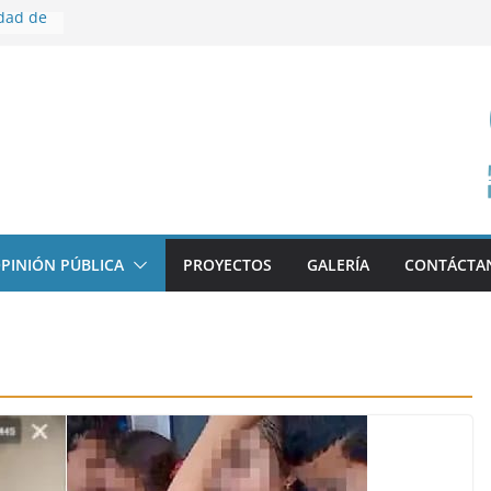
idad de
ección
n 29%
r quién
nible:
PINIÓN PÚBLICA
PROYECTOS
GALERÍA
CONTÁCTA
ública