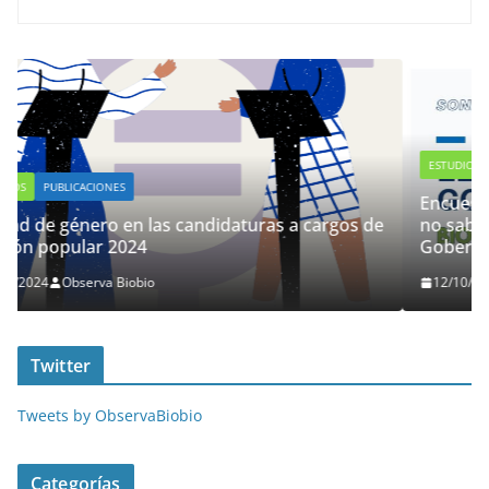
ESTUDIOS
PUBLICACIONES
Encuesta Observa Biobío: Un 29% de las pe
a cargos de
no sabe por quién votar en las elecciones d
Gobernador Regional
12/10/2024
Observa Biobio
Twitter
Tweets by ObservaBiobio
Categorías