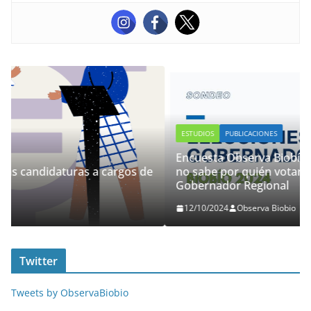
ESTUDIOS
PUBLICACIONES
Encuesta Observa Biobío: Un 29% de las personas
os de
no sabe por quién votar en las elecciones de
Gobernador Regional
12/10/2024
Observa Biobio
Twitter
Tweets by ObservaBiobio