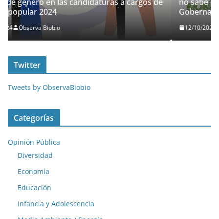
os de
no sabe por quién votar en las elecciones de
Gobernador Regional
12/10/2024
Observa Biobio
Twitter
Tweets by ObservaBiobio
Categorías
Opinión Pública
Diversidad
Economía
Educación
Infancia y Adolescencia